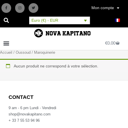
Aller
F
I
T
au
Mon compte
a
n
w
c
s
i
contenu
e
t
t
b
a
t
Euro (€) - EUR
o
g
e
o
r
r
k
a
-
m
Nova Kapitano
f
Panier
€
0.00
Accueil
/
Oussoud
/ Maroquinerie
Aucun produit ne correspond à votre sélection.
CONTACT
9 am - 6 pm Lundi - Vendredi
shop@novakapitano.com
+ 33 7 55 53 94 96