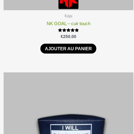
Képi
NK GOAL – cuir touch
Note
€
250.00
4.86
sur 5
AJOUTER AU PANIER