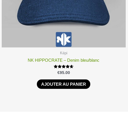
Képi
NK HIPPOCRATE – Denim bleu/blanc
Note
€
95.00
4.67
sur 5
AJOUTER AU PANIER