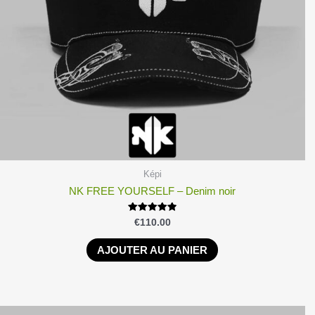
Képi
NK FREE YOURSELF – Denim noir
Note
€
110.00
4.90
sur 5
AJOUTER AU PANIER