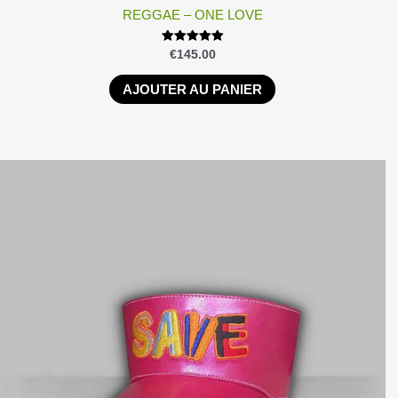
REGGAE – ONE LOVE
Note
€
145.00
5.00
sur 5
AJOUTER AU PANIER