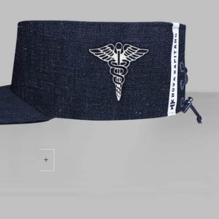
sonnel soignant avec ce modèle exclusif.
crifice. Des valeurs chères à Nova Kapitano.
:
entique, Innovant, Fun, et à la personnalité affirmée
et agréable à porter
, protection renforcée contre la pluie
nt souple et flexible en haut et sur les côtés
ille unique ajustable
denim
 protection 100% coton
oule inclus pour préserver la forme
tock
+
AJOUTER AU PANIER
 Europe 2-3 jours ouvrables
mmandez avant 12h00 (4,5 €)
atuite sur les commandes à partir de 120,00 €