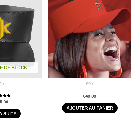
E DE STOCK
épi
Képi
€
40.00
ote
5.00
.00
AJOUTER AU PANIER
r 5
A SUITE