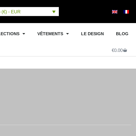
 (€) - EUR
LECTIONS
VÊTEMENTS
LE DESIGN
BLOG
Panier
€
0.00
PPOCRATE – Denim bleu/blanc
ATE – Denim Bleu/blanc
omer reviews)
Avis (6)