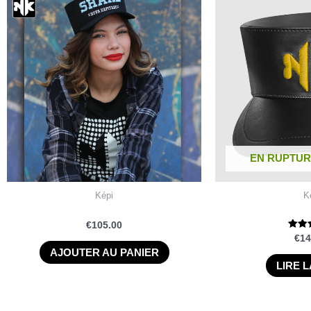
EN RUPTUR
Képi
K
€
105.00
N
€
14
5
AJOUTER AU PANIER
su
LIRE L