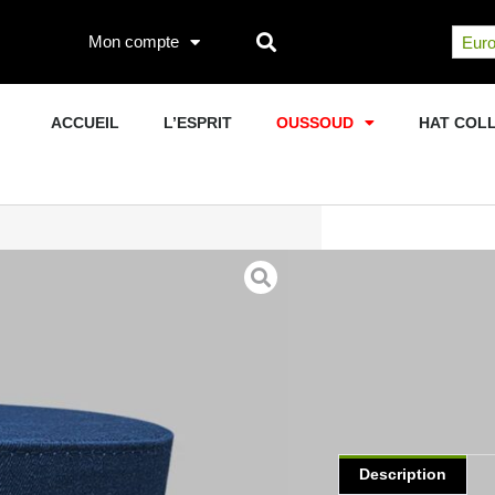
Mon compte
Euro
ACCUEIL
L’ESPRIT
OUSSOUD
HAT COL
Accueil
/
Képi
/ NK HI
NK HIPPOCR
Képi
Style
3086
(
6
cust
€
95.00
Description