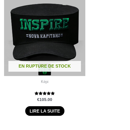
EN RUPTURE DE STOCK
Képi
Note
€
105.00
5.00
sur 5
LIRE LA SUITE