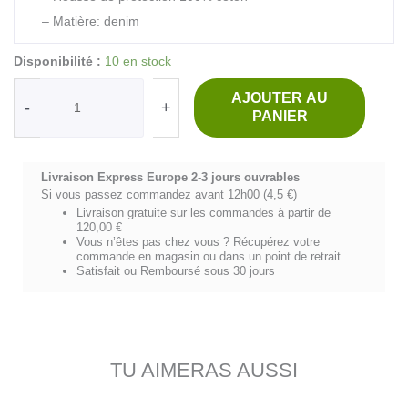
– Matière: denim
quantité
Disponibilité :
10 en stock
de
NK
AJOUTER AU
-
+
FISHING
PANIER
SPIRIT-
Denim
noir/blanc
Livraison Express Europe 2-3 jours ouvrables
Si vous passez commandez avant 12h00 (4,5 €)
Livraison gratuite sur les commandes à partir de
120,00 €
Vous n’êtes pas chez vous ? Récupérez votre
commande en magasin ou dans un point de retrait
Satisfait ou Remboursé sous 30 jours
TU AIMERAS AUSSI