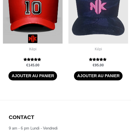
Képi
Képi
Note
Note
€
145.00
€
95.00
4.86
5.00
sur 5
sur 5
AJOUTER AU PANIER
AJOUTER AU PANIER
CONTACT
9 am - 6 pm Lundi - Vendredi