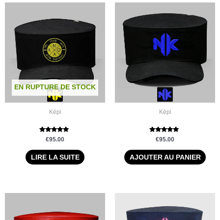
EN RUPTURE DE STOCK
Képi
Képi
Note
Note
€
95.00
€
95.00
4.88
5.00
sur 5
sur 5
LIRE LA SUITE
AJOUTER AU PANIER